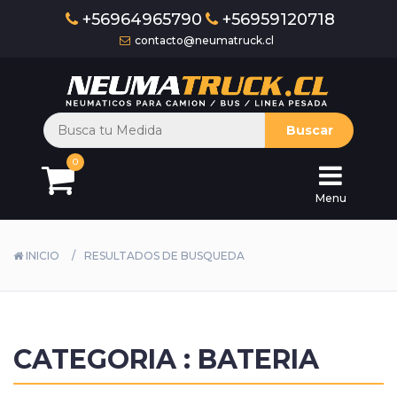
+56964965790
+56959120718
contacto@neumatruck.cl
Inicio
Camión
Buscar
y
Bus
0
Menu
Industrial
Agricola
INICIO
RESULTADOS DE BUSQUEDA
Otr
Bateria
CATEGORIA : BATERIA
Aceite