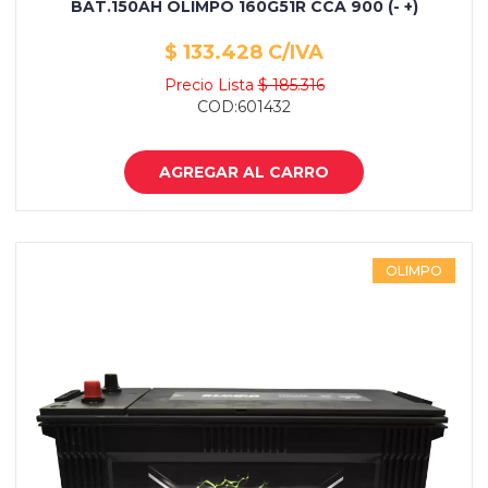
BAT.150AH OLIMPO 160G51R CCA 900 (- +)
$ 133.428 C/IVA
Precio Lista
$ 185.316
COD:601432
AGREGAR AL CARRO
OLIMPO