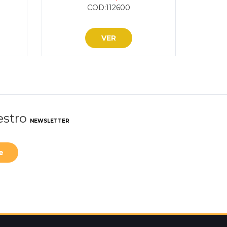
COD:112600
VER
uestro
NEWSLETTER
e