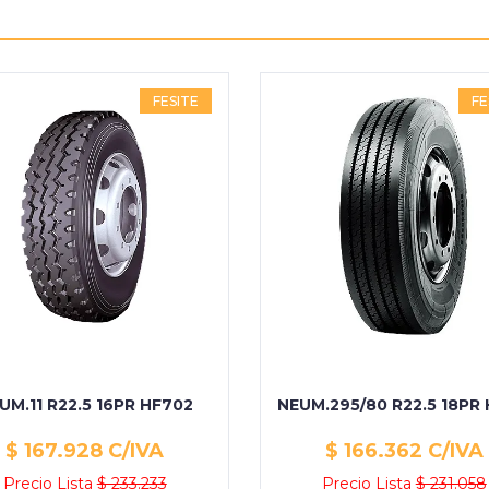
FESITE
FE
UM.11 R22.5 16PR HF702
NEUM.295/80 R22.5 18PR
$ 167.928 C/IVA
$ 166.362 C/IVA
Precio Lista
$ 233.233
Precio Lista
$ 231.058