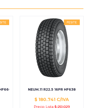
SITE
FESITE
 HF660
NEUM.11 R22.5 16PR HF638
$ 180.741 C/IVA
Precio Lista
$ 251.029