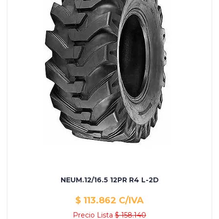
NEUM.12/16.5 12PR R4 L-2D
$ 113.862 C/IVA
Precio Lista
$ 158.140