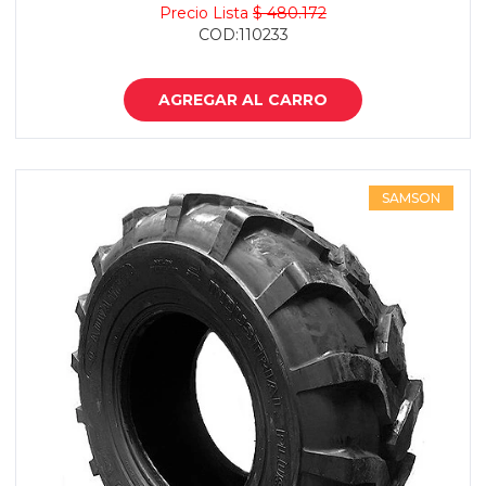
Precio Lista
$ 480.172
COD:110233
AGREGAR AL CARRO
SAMSON