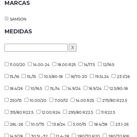
MARCAS
Grua
Horquilla
SAMSON
MEDIDAS
Contacto
X
Carrito
11.00/20
14.00-24
18.00 R25
14/17.5
12/16.5
11L/16
11L/15
10.5/80-18
16/70-20
19.5L24
23.1/26
18.4/26
10/16.5
11L/14
14.9/24
16.9/24
12.5/80-18
250/15
10.00/20
7.00/12
14.00 R25
275/80 R22.5
315/80 R22.5
12.00 R24
295/80 R22.5
11 R22.5
28L-26
10.0/75
13.6/24
5.00/15
18.4/38
23.1-26
14.9/28
30.5L-32
12.4-28
280/70 R20
280/70 R16