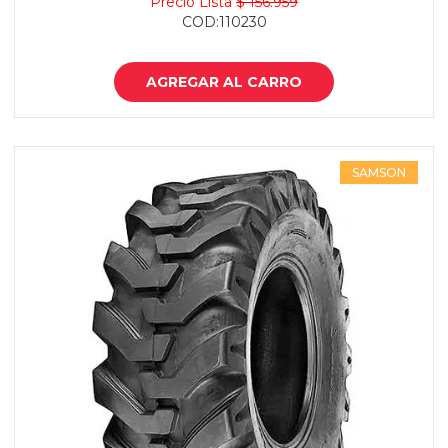
Precio Lista
$ 156.959
COD:110230
AGREGAR AL CARRO
SAMSON