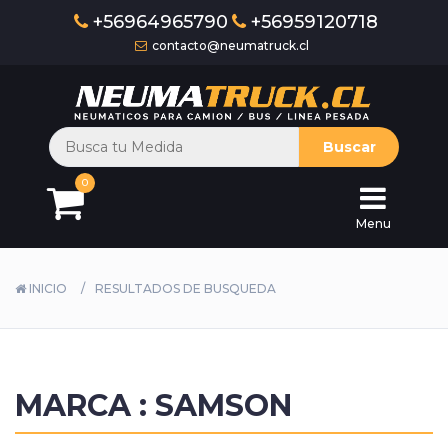
+56964965790
+56959120718
contacto@neumatruck.cl
Inicio
Camión
Buscar
y
Bus
0
Menu
Industrial
Agricola
INICIO
RESULTADOS DE BUSQUEDA
Otr
Bateria
MARCA : SAMSON
Aceite