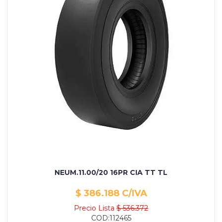
NEUM.11.00/20 16PR CIA TT TL
$ 386.188 C/IVA
Precio Lista
$ 536.372
COD:112465